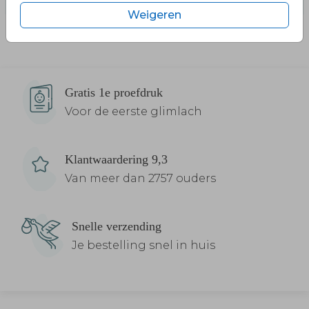
Weigeren
Gratis 1e proefdruk
Voor de eerste glimlach
Klantwaardering 9,3
Van meer dan 2757 ouders
Snelle verzending
Je bestelling snel in huis