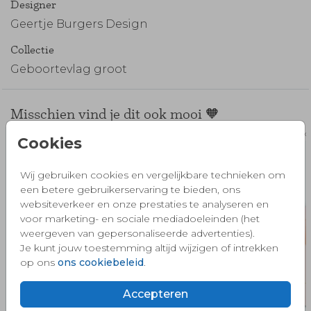
Designer
Geertje Burgers Design
Collectie
Geboortevlag groot
Misschien vind je dit ook mooi 🧡
Geboortevlag
Geboor
Cookies
Wij gebruiken cookies en vergelijkbare technieken om
een betere gebruikerservaring te bieden, ons
websiteverkeer en onze prestaties te analyseren en
voor marketing- en sociale mediadoeleinden (het
weergeven van gepersonaliseerde advertenties).
Je kunt jouw toestemming altijd wijzigen of intrekken
op ons
ons cookiebeleid
.
Accepteren