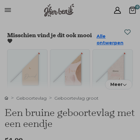
0
Misschien vind je dit ook mooi
Alle
🧡
ontwerpen
Meer
Geboortevlag
Geboortevlag groot
Een bruine geboortevlag met
een eendje