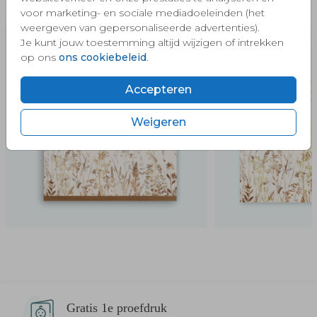
Meer in deze stijl 🧡
voor marketing- en sociale mediadoeleinden (het
weergeven van gepersonaliseerde advertenties).
Je kunt jouw toestemming altijd wijzigen of intrekken
op ons
ons cookiebeleid
.
Accepteren
Weigeren
Gratis 1e proefdruk