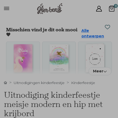
0
Misschien vind je dit ook mooi
Alle
🧡
ontwerpen
Meer
Uitnodigingen kinderfeestje
Kinderfeestje
Uitnodiging kinderfeestje
meisje modern en hip met
krijbord