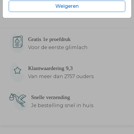
Weigeren
Gratis 1e proefdruk
Voor de eerste glimlach
Klantwaardering 9,3
Van meer dan 2757 ouders
Snelle verzending
Je bestelling snel in huis