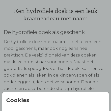
Een hydrofiele doek is een leuk
kraamcadeau met naam
De hydrofiele doek als geschenk
De hydrofiele doek met naam is niet alleen een
mooi geschenk, maar ook nog eens heel
praktisch. De veelzijdigheid van deze doeken
maakt ze onmisbaar voor ouders. Naast het
gebruik als spuugdoek of handdoek, kunnen ze
ook dienen als laken in de kinderwagen of als
onderlegger tijdens het verschonen. Door de
zachte en absorberende stof zijn hydrofiele
doeken met naam ideaal voor dagelijks gebruik.
Cookies
Of je nu op zoek bent naar een uniek
kraamcadeau of gewoon een praktische doek