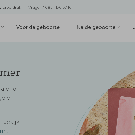
s
proefdruk
Vragen? 085 - 130 57 16
s
Voor de geboorte
Na de geboorte
omer
tralend
ge en
, bekijk
m',