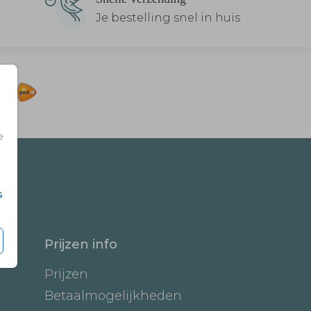
Je bestelling snel in huis
e
s
Prijzen info
Prijzen
Betaalmogelijkheden