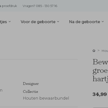
s
proefdruk
Vragen? 085 - 130 57 16
tjes
Voor de geboorte
Na de geboorte
Hou
Bewa
groe
hart
Designer
en
Collectie
34,99
Houten bewaarbundel