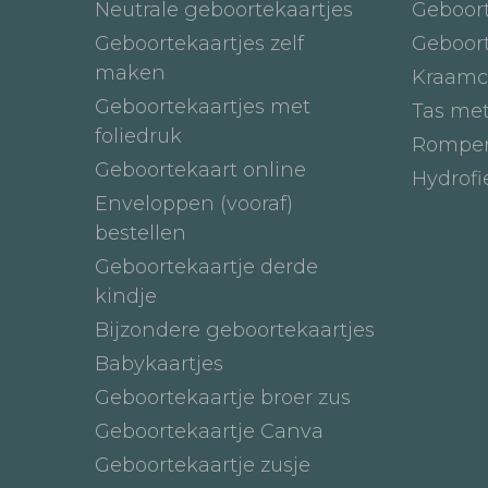
Neutrale geboortekaartjes
Geboor
Geboortekaartjes zelf
Geboor
maken
Kraamc
Geboortekaartjes met
Tas me
foliedruk
Romper
Geboortekaart online
Hydrof
Enveloppen (vooraf)
bestellen
Geboortekaartje derde
kindje
Bijzondere geboortekaartjes
Babykaartjes
Geboortekaartje broer zus
Geboortekaartje Canva
Geboortekaartje zusje