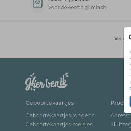
Voor de eerste glimlach
Veilig
Geboortekaartjes
Produc
Geboortekaartjes jongens
Adresst
Geboortekaartjes meisjes
Sluitze