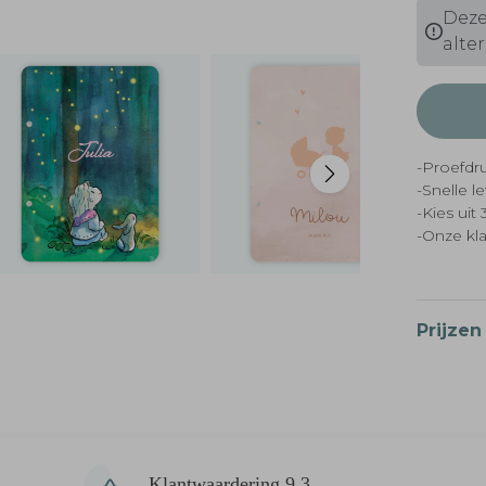
Deze
alter
-Proefdru
-Snelle l
-Kies ui
-Onze kl
Prijzen
Klantwaardering 9,3