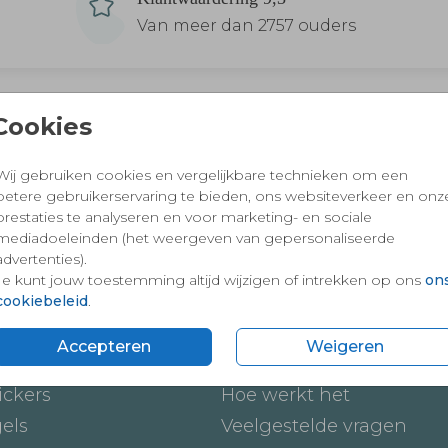
Van meer dan 2757 ouders
Cookies
 en vertrouwd winkelen en betalen
Wij gebruiken cookies en vergelijkbare technieken om een
betere gebruikerservaring te bieden, ons websiteverkeer en onz
prestaties te analyseren en voor marketing- en sociale
mediadoeleinden (het weergeven van gepersonaliseerde
advertenties).
Je kunt jouw toestemming altijd wijzigen of intrekken op ons
on
cookiebeleid
.
Accepteren
Weigeren
ten
Onze service
ickers
Hoe werkt het
gels
Veelgestelde vragen