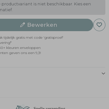
 productvariant is niet beschikbaar. Kies een
natief.
B
Bewerken
k tijdelijk gratis met code 'gratisproef'
evering*
t 30+ kleuren enveloppen
anten geven ons een 9,3!
Snelle verzending