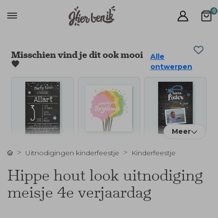
0
Misschien vind je dit ook mooi
Alle
🧡
ontwerpen
Meer
Uitnodigingen kinderfeestje
Kinderfeestje
Hippe hout look uitnodiging
meisje 4e verjaardag