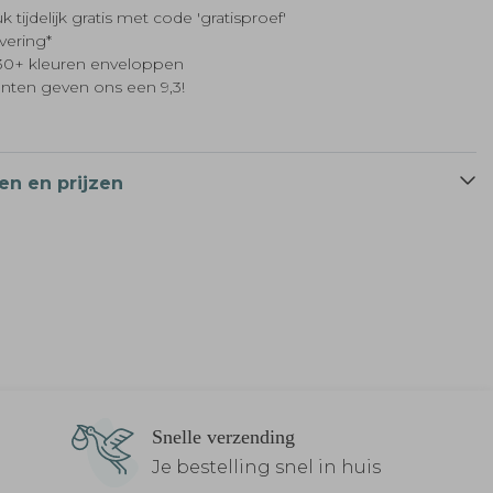
k tijdelijk gratis met code 'gratisproef'
evering*
t 30+ kleuren enveloppen
anten geven ons een 9,3!
en en prijzen
Snelle verzending
Je bestelling snel in huis