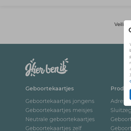
Veilig
Geboortekaartjes
Produc
Geboortekaartjes jongens
Adresst
Geboortekaartjes meisjes
Sluitze
Neutrale geboortekaartjes
Geboor
Geboortekaartjes zelf
Geboor