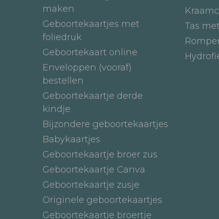
maken
Kraamc
Geboortekaartjes met
Tas me
foliedruk
Romper
Geboortekaart online
Hydrof
Enveloppen (vooraf)
bestellen
Geboortekaartje derde
kindje
Bijzondere geboortekaartjes
Babykaartjes
Geboortekaartje broer zus
Geboortekaartje Canva
Geboortekaartje zusje
Originele geboortekaartjes
Geboortekaartje broertje