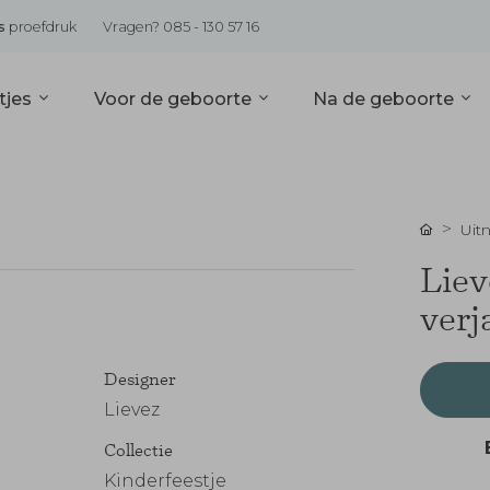
s
proefdruk
Vragen? 085 - 130 57 16
tjes
Voor de geboorte
Na de geboorte
Uit
Liev
verj
Designer
Lievez
Collectie
Kinderfeestje