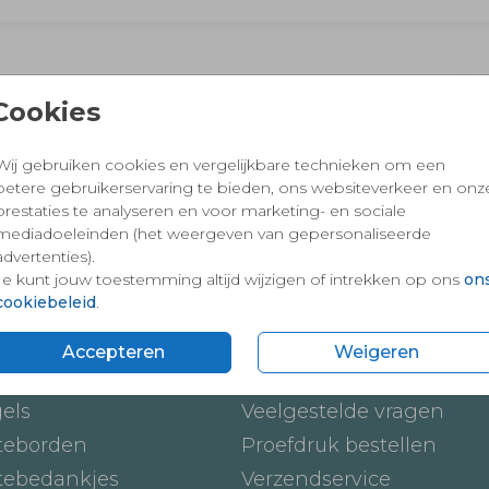
 en vertrouwd winkelen en betalen
Cookies
Wij gebruiken cookies en vergelijkbare technieken om een
betere gebruikerservaring te bieden, ons websiteverkeer en onz
prestaties te analyseren en voor marketing- en sociale
mediadoeleinden (het weergeven van gepersonaliseerde
advertenties).
Je kunt jouw toestemming altijd wijzigen of intrekken op ons
on
cookiebeleid
.
ten
Onze service
Accepteren
Weigeren
ickers
Hoe werkt het
gels
Veelgestelde vragen
teborden
Proefdruk bestellen
tebedankjes
Verzendservice