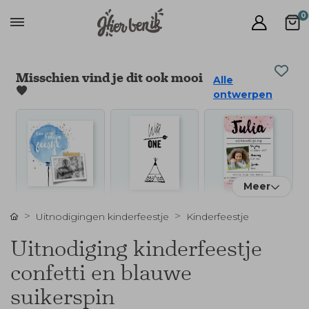
0
Misschien vind je dit ook mooi
Alle
🧡
ontwerpen
Meer
Uitnodigingen kinderfeestje
Kinderfeestje
Uitnodiging kinderfeestje
confetti en blauwe
suikerspin