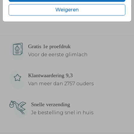
Weigeren
Gratis 1e proefdruk
Voor de eerste glimlach
Klantwaardering 9,3
Van meer dan 2757 ouders
Snelle verzending
Je bestelling snel in huis