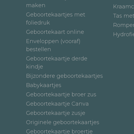
maken
Kraamc
Geboortekaartjes met
Tas me
foliedruk
Romper
Geboortekaart online
Hydrof
Enveloppen (vooraf)
bestellen
Geboortekaartje derde
kindje
Bijzondere geboortekaartjes
Babykaartjes
Geboortekaartje broer zus
Geboortekaartje Canva
Geboortekaartje zusje
Originele geboortekaartjes
Geboortekaartje broertje