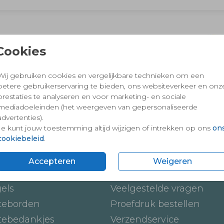
 en vertrouwd winkelen en betalen
Cookies
Wij gebruiken cookies en vergelijkbare technieken om een
betere gebruikerservaring te bieden, ons websiteverkeer en onz
prestaties te analyseren en voor marketing- en sociale
mediadoeleinden (het weergeven van gepersonaliseerde
advertenties).
Je kunt jouw toestemming altijd wijzigen of intrekken op ons
on
cookiebeleid
.
ten
Onze service
Accepteren
Weigeren
ickers
Hoe werkt het
gels
Veelgestelde vragen
teborden
Proefdruk bestellen
tebedankjes
Verzendservice