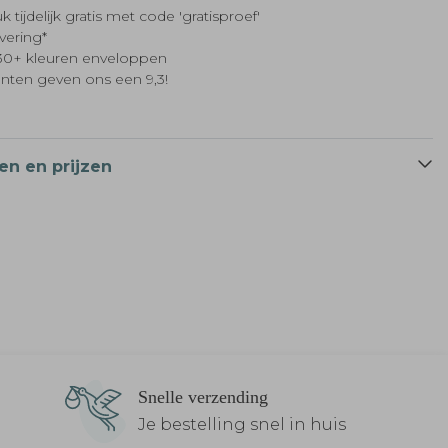
k tijdelijk gratis met code 'gratisproef'
evering*
t 30+ kleuren enveloppen
anten geven ons een 9,3!
en en prijzen
Snelle verzending
Je bestelling snel in huis