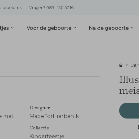
s
proefdruk
Vragen? 085 - 130 57 16
tjes
Voor de geboorte
Na de geboorte
Uit
Illu
meis
Designer
je met
MadeForHierbenik
Collectie
Kinderfeestje