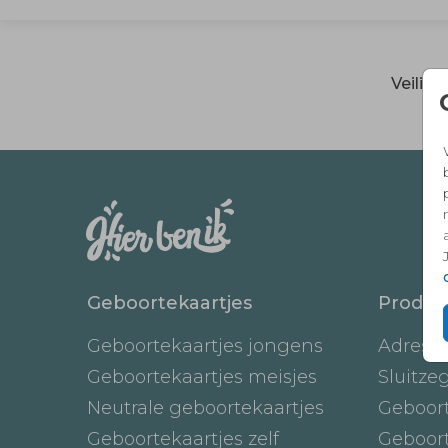
Veilig
Geboortekaartjes
Produc
Geboortekaartjes jongens
Adresst
Geboortekaartjes meisjes
Sluitze
Neutrale geboortekaartjes
Geboor
Geboortekaartjes zelf
Geboor