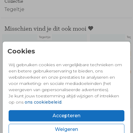
Collectie
Tegeltje
Misschien vind je dit ook mooi 🧡
Tegeltje
Tege
Cookies
Wij gebruiken cookies en vergelijkbare technieken om
een betere gebruikerservaring te bieden, ons
websiteverkeer en onze prestaties te analyseren en
voor marketing- en sociale mediadoeleinden (het
weergeven van gepersonaliseerde advertenties).
Je kunt jouw toestemming altijd wijzigen of intrekken
op ons
ons cookiebeleid
.
Accepteren
Weigeren