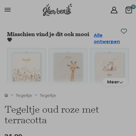
0
Misschien vind je dit ook mooi
Alle
🧡
ontwerpen
Meer
Tegeltje
Tegeltje
Tegeltje oud roze met
terracotta