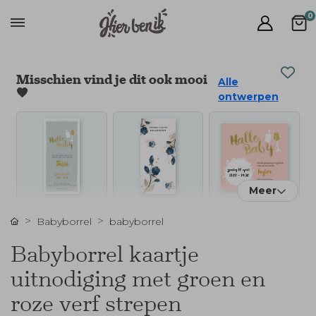
0
Misschien vind je dit ook mooi
Alle
🧡
ontwerpen
Meer
Babyborrel
babyborrel
Babyborrel kaartje
uitnodiging met groen en
roze verf strepen