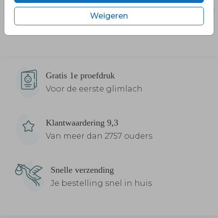
Weigeren
Gratis 1e proefdruk
Voor de eerste glimlach
Klantwaardering 9,3
Van meer dan 2757 ouders
Snelle verzending
Je bestelling snel in huis