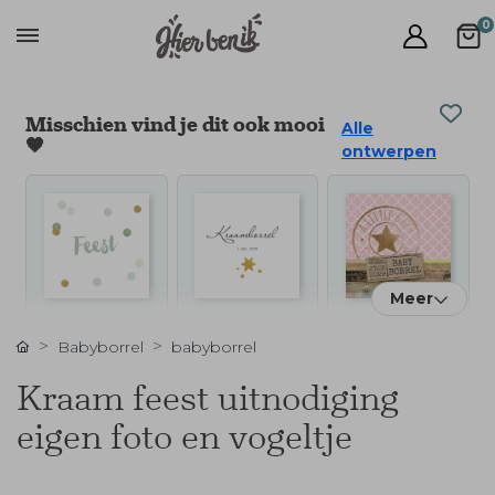
0
Misschien vind je dit ook mooi
Alle
🧡
ontwerpen
Meer
Babyborrel
babyborrel
Kraam feest uitnodiging
eigen foto en vogeltje