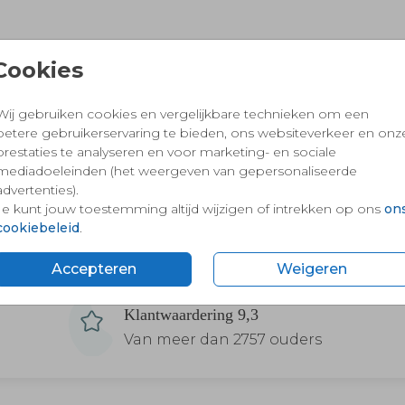
Cookies
Wij gebruiken cookies en vergelijkbare technieken om een
betere gebruikerservaring te bieden, ons websiteverkeer en onz
prestaties te analyseren en voor marketing- en sociale
mediadoeleinden (het weergeven van gepersonaliseerde
advertenties).
Je kunt jouw toestemming altijd wijzigen of intrekken op ons
on
cookiebeleid
.
Accepteren
Weigeren
Klantwaardering 9,3
Van meer dan 2757 ouders