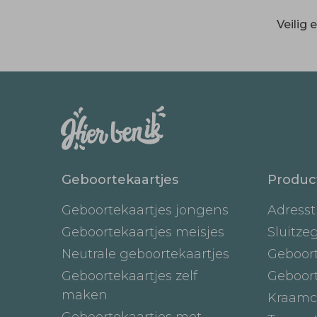
Veilig
Geboortekaartjes
Produc
Geboortekaartjes jongens
Adresst
Geboortekaartjes meisjes
Sluitze
Neutrale geboortekaartjes
Geboor
Geboortekaartjes zelf
Geboor
maken
Kraamc
Geboortekaartjes met