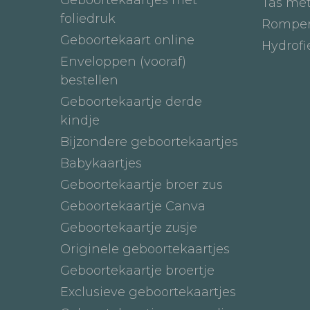
Tas me
foliedruk
Romper
Geboortekaart online
Hydrof
Enveloppen (vooraf)
bestellen
Geboortekaartje derde
kindje
Bijzondere geboortekaartjes
Babykaartjes
Geboortekaartje broer zus
Geboortekaartje Canva
Geboortekaartje zusje
Originele geboortekaartjes
Geboortekaartje broertje
Exclusieve geboortekaartjes