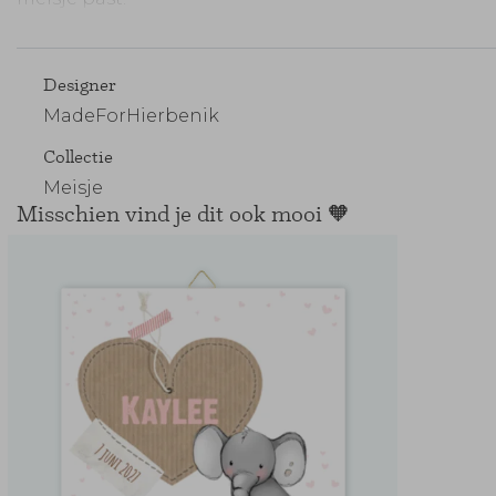
Maak je bestelling compleet:
Designer
MadeForHierbenik
Collectie
Meisje
Misschien vind je dit ook mooi 🧡
Enveloppen
Sluitzegels
Verzendse
vooraf