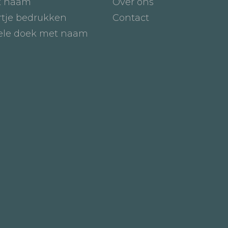
t naam
Over ons
tje bedrukken
Contact
iele doek met naam