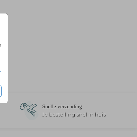
e
s
Snelle verzending
Je bestelling snel in huis