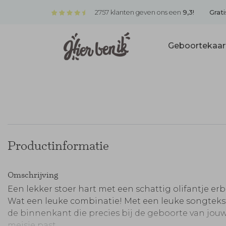
2757 klanten geven ons een
9,3!
Grati
Geboortekaar
Productinformatie
Omschrijving
Een lekker stoer hart met een schattig olifantje erbi
Wat een leuke combinatie! Met een leuke songteks
de binnenkant die precies bij de geboorte van jou
meisje past.