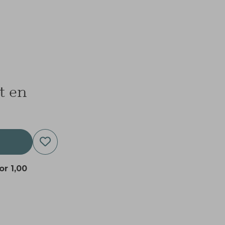
t en
oor
1,00