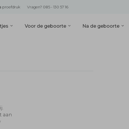
s
proefdruk
Vragen? 085 - 130 57 16
tjes
Voor de geboorte
Na de geboorte
j.
t aan
w