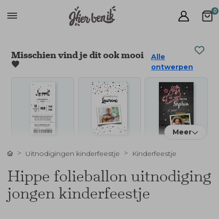
0
Misschien vind je dit ook mooi
Alle
🧡
ontwerpen
Meer
Uitnodigingen kinderfeestje
Kinderfeestje
Hippe folieballon uitnodiging
jongen kinderfeestje