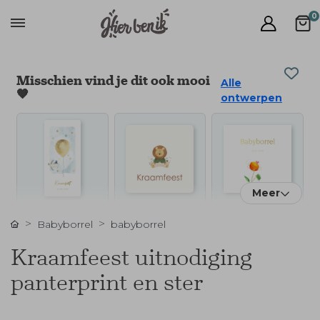
0
Misschien vind je dit ook mooi
Alle
🧡
ontwerpen
Meer
Babyborrel
babyborrel
Kraamfeest uitnodiging
panterprint en ster