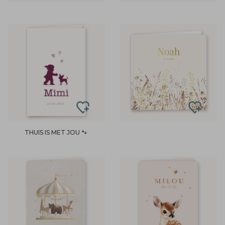
THUIS IS MET JOU 🐾