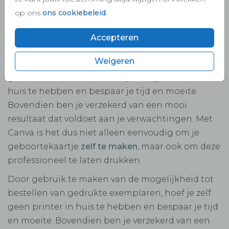
exemplaren van het geboortekaartje dat je via
op ons
ons cookiebeleid
.
Canva hebt gemaakt, is een handige optie voor
als je niet zelf wilt printen of als je op zoek bent
Accepteren
naar professionele kwaliteit. Door gebruik te
Weigeren
maken van de mogelijkheid tot bestellen van
gedrukte exemplaren, hoef je zelf geen printer in
huis te hebben en bespaar je tijd en moeite.
Bovendien ben je verzekerd van een mooi
resultaat dat voldoet aan je verwachtingen. Met
Canva is het dus niet alleen eenvoudig om je
geboortekaartje
zelf te maken
, maar ook om deze
professioneel te laten drukken.
Door gebruik te maken van de mogelijkheid tot
bestellen van gedrukte exemplaren, hoef je zelf
geen printer in huis te hebben en bespaar je tijd
en moeite. Bovendien ben je verzekerd van een