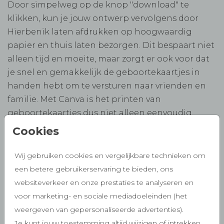
Door simpelweg op de knop "download" te
klikken, kun je jouw ontwerp vervolgens door
Hierbenik laten afdrukken op hoogwaardig
papier en thuis laten bezorgen. Dit bespaart niet
alleen tijd en moeite, maar zorgt er ook voor dat
je snel en gemakkelijk de geboortekaartjes in
handen hebt om te versturen naar vrienden en
familie. Met Canva is het printen van
geboortekaartjes dus niet alleen eenvoudig,
maar ook nog eens volledig gepersonaliseerd en
Cookies
professioneel.
Wij gebruiken cookies en vergelijkbare technieken om
Hoe werkt het?
een betere gebruikerservaring te bieden, ons
Als je een geboortekaartje hebt ontworpen in
websiteverkeer en onze prestaties te analyseren en
Canva en deze graag als gedrukt exemplaar wilt
voor marketing- en sociale mediadoeleinden (het
ontvangen, dan biedt Canva de mogelijkheid om
weergeven van gepersonaliseerde advertenties).
deze te downloaden. Het bestellen van gedrukte
Je kunt jouw toestemming altijd wijzigen of intrekken