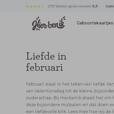
2757 klanten geven ons een
9,3!
Grati
Geboortekaartje
Liefde in
februari
Februari staat in het teken van liefde. V
van Valentijnsdag tot de kleine, bijzon
ouderschap. Bij Hierbenik draait het om 
deze bijzondere mijlpalen en dat doen we
een liefdevolle blik. Lees mee hoe wij de l