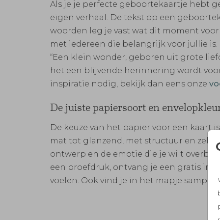
Als je je perfecte geboortekaartje hebt 
eigen verhaal. De tekst op een geboorteka
woorden leg je vast wat dit moment voor j
met iedereen die belangrijk voor jullie is.
“Een klein wonder, geboren uit grote lie
het een blijvende herinnering wordt voor
inspiratie nodig, bekijk dan eens onze
vo
De juiste papiersoort en envelopkleur
De keuze van het papier voor een kaart i
mat tot glanzend, met structuur en zelfs
ontwerp en de emotie die je wilt overbren
een proefdruk, ontvang je een gratis ins
voelen. Ook vind je in het mapje sample