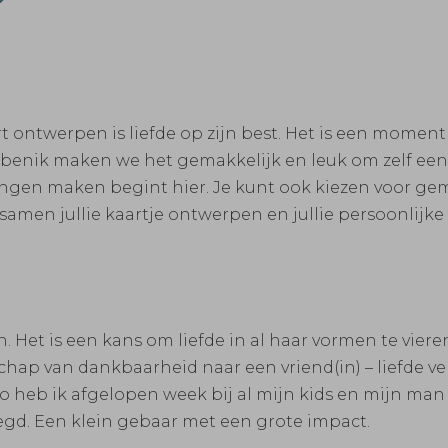
ntwerpen is liefde op zijn best. Het is een moment om
ierbenik maken we het gemakkelijk en leuk om zelf een
eringen maken begint hier. Je kunt ook kiezen voor gem
samen jullie kaartje ontwerpen en jullie persoonlijke t
. Het is een kans om liefde in al haar vormen te vieren. 
chap van dankbaarheid naar een vriend(in) – liefde ve
Zo heb ik afgelopen week bij al mijn kids en mijn man
egd. Een klein gebaar met een grote impact.