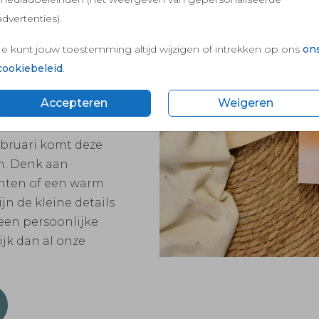
advertenties).
Je kunt jouw toestemming altijd wijzigen of intrekken op ons
on
cookiebeleid
.
Accepteren
Weigeren
februari komt deze
en. Denk aan
enten of een warm
jn de kleine details
 een persoonlijke
ijk dan al onze