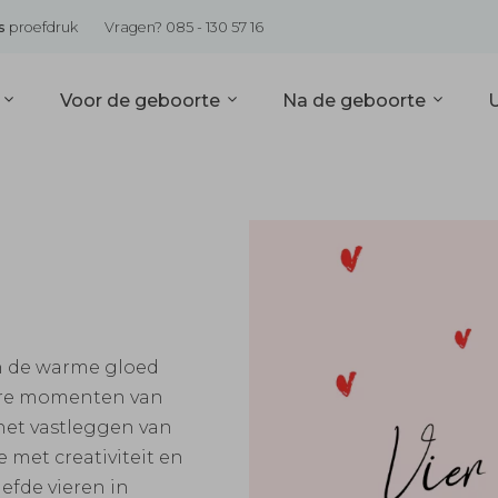
s
proefdruk
Vragen? 085 - 130 57 16
s
Voor de geboorte
Na de geboorte
an de warme gloed
dere momenten van
het vastleggen van
 met creativiteit en
iefde vieren in