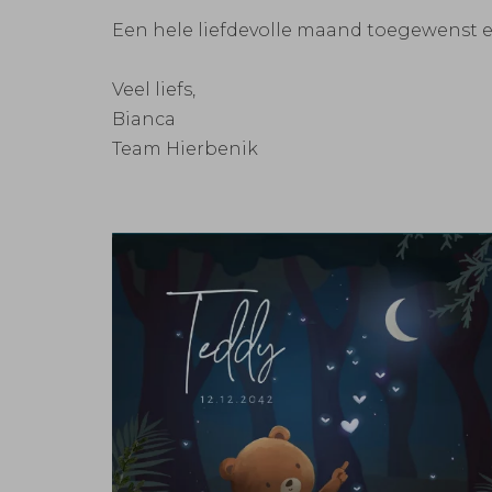
Een hele liefdevolle maand toegewenst en 
Veel liefs,
Bianca
Team Hierbenik