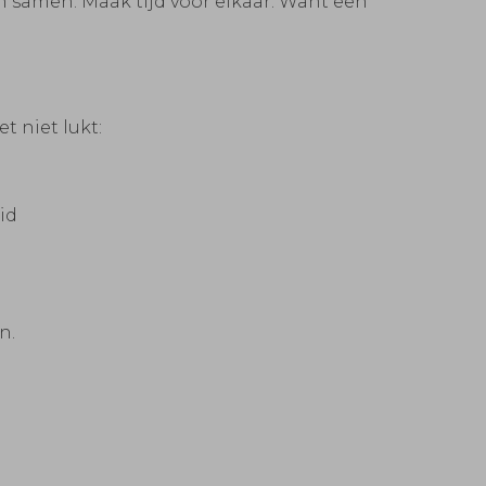
n samen. Maak tijd voor elkaar. Want een
t niet lukt:
id
n.