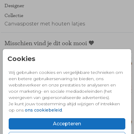
Designer
Collectie
Canvasposter met houten latjes
Misschien vind je dit ook mooi 🧡
canvasposter
Pos
Cookies
Wij gebruiken cookies en vergelijkbare technieken om
een betere gebruikerservaring te bieden, ons
websiteverkeer en onze prestaties te analyseren en
voor marketing- en sociale mediadoeleinden (het
weergeven van gepersonaliseerde advertenties).
Je kunt jouw toestemming altijd wijzigen of intrekken
op ons
ons cookiebeleid
.
Accepteren