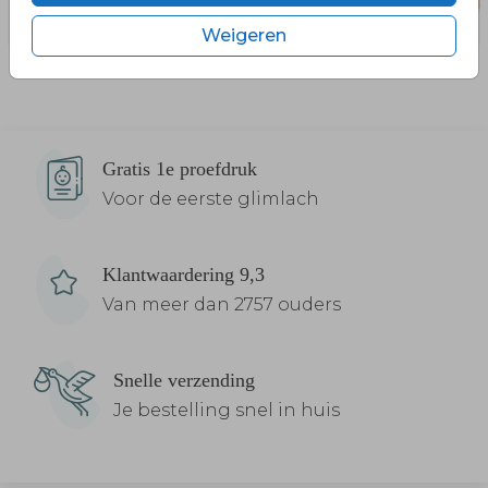
Weigeren
Gratis 1e proefdruk
Voor de eerste glimlach
Klantwaardering 9,3
Van meer dan 2757 ouders
Snelle verzending
Je bestelling snel in huis