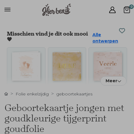
0
Misschien vind je dit ook mooi
Alle
🧡
ontwerpen
Meer
Folie enkelzijdig
geboortekaartjes
Geboortekaartje jongen met
goudkleurige tijgerprint
goudfolie