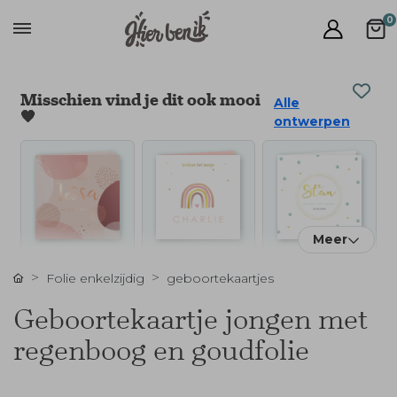
0
Misschien vind je dit ook mooi
Alle
🧡
ontwerpen
Meer
Folie enkelzijdig
geboortekaartjes
Geboortekaartje jongen met
regenboog en goudfolie