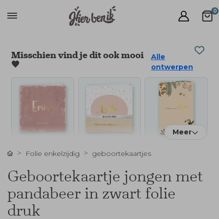
0
Misschien vind je dit ook mooi
Alle
🧡
ontwerpen
Meer
Folie enkelzijdig
geboortekaartjes
Geboortekaartje jongen met
pandabeer in zwart folie
druk