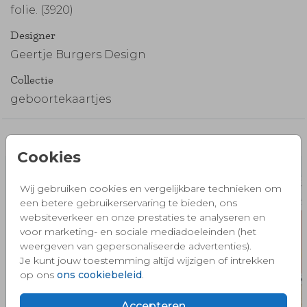
folie. (3920)
Designer
Geertje Burgers Design
Collectie
geboortekaartjes
Misschien vind je dit ook mooi 🧡
Cookies
Wij gebruiken cookies en vergelijkbare technieken om
een betere gebruikerservaring te bieden, ons
websiteverkeer en onze prestaties te analyseren en
voor marketing- en sociale mediadoeleinden (het
weergeven van gepersonaliseerde advertenties).
Je kunt jouw toestemming altijd wijzigen of intrekken
op ons
ons cookiebeleid
.
Accepteren