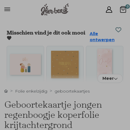
0
Misschien vind je dit ook mooi
Alle
🧡
ontwerpen
Meer
Folie enkelzijdig
geboortekaartjes
Geboortekaartje jongen
regenboogje koperfolie
krijtachtergrond