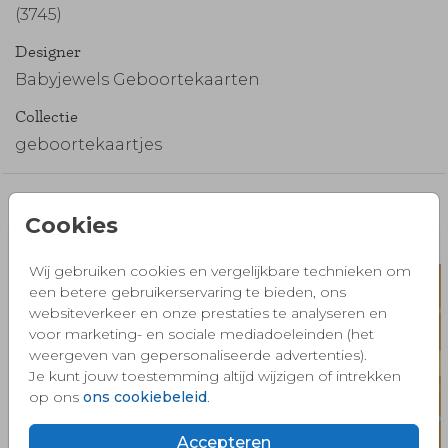
(3745)
Designer
Babyjewels Geboortekaarten
Collectie
geboortekaartjes
Misschien vind je dit ook mooi 🧡
Cookies
Wij gebruiken cookies en vergelijkbare technieken om
een betere gebruikerservaring te bieden, ons
websiteverkeer en onze prestaties te analyseren en
voor marketing- en sociale mediadoeleinden (het
weergeven van gepersonaliseerde advertenties).
Je kunt jouw toestemming altijd wijzigen of intrekken
op ons
ons cookiebeleid
.
Accepteren