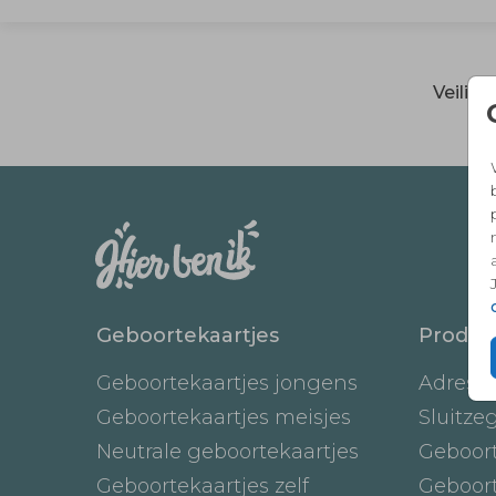
Veilig
Geboortekaartjes
Produc
Geboortekaartjes jongens
Adresst
Geboortekaartjes meisjes
Sluitze
Neutrale geboortekaartjes
Geboor
Geboortekaartjes zelf
Geboor