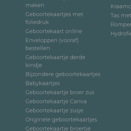
maken
Kraamc
Geboortekaartjes met
Tas me
foliedruk
Romper
Geboortekaart online
Hydrof
Enveloppen (vooraf)
bestellen
Geboortekaartje derde
kindje
Bijzondere geboortekaartjes
Babykaartjes
Geboortekaartje broer zus
Geboortekaartje Canva
Geboortekaartje zusje
Originele geboortekaartjes
Geboortekaartje broertje