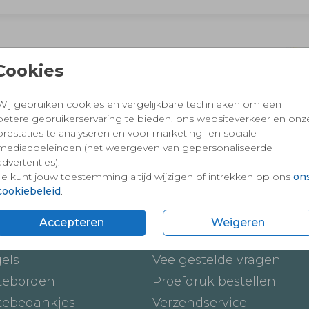
 en vertrouwd winkelen en betalen
Cookies
Wij gebruiken cookies en vergelijkbare technieken om een
betere gebruikerservaring te bieden, ons websiteverkeer en onz
prestaties te analyseren en voor marketing- en sociale
mediadoeleinden (het weergeven van gepersonaliseerde
advertenties).
Je kunt jouw toestemming altijd wijzigen of intrekken op ons
on
cookiebeleid
.
ten
Onze service
Accepteren
Weigeren
ickers
Hoe werkt het
gels
Veelgestelde vragen
teborden
Proefdruk bestellen
tebedankjes
Verzendservice