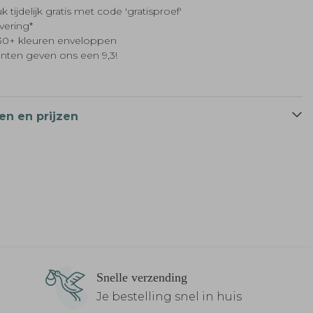
k tijdelijk gratis met code 'gratisproef'
evering*
t 30+ kleuren enveloppen
anten geven ons een 9,3!
en en prijzen
Snelle verzending
Je bestelling snel in huis