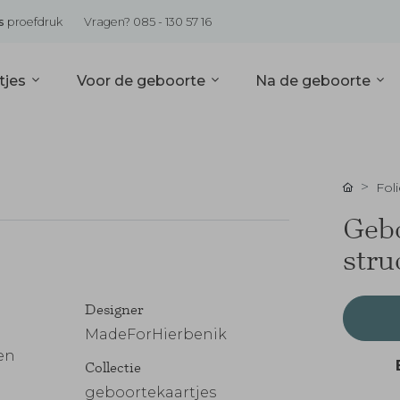
s
proefdruk
Vragen? 085 - 130 57 16
tjes
Voor de geboorte
Na de geboorte
Foli
Gebo
stru
Designer
MadeForHierbenik
en
Collectie
geboortekaartjes