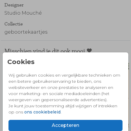
Designer
Studio Mouché
Collectie
geboortekaartjes
Misschien vind je dit ook mooi 🧡
Cookies
Wij gebruiken cookies en vergelijkbare technieken om
een betere gebruikerservaring te bieden, ons
websiteverkeer en onze prestaties te analyseren en
voor marketing- en sociale mediadoeleinden (het
weergeven van gepersonaliseerde advertenties).
Je kunt jouw toestemming altijd wijzigen of intrekken
op ons
ons cookiebeleid
.
Accepteren