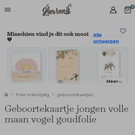
0
Misschien vind je dit ook mooi
Alle
🧡
ontwerpen
Meer
Folie enkelzijdig
geboortekaartjes
Geboortekaartje jongen volle
maan vogel goudfolie