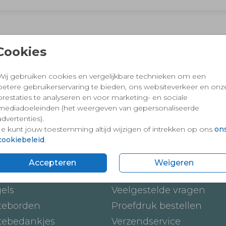
 en vertrouwd winkelen en betalen
Cookies
Wij gebruiken cookies en vergelijkbare technieken om een
betere gebruikerservaring te bieden, ons websiteverkeer en onz
prestaties te analyseren en voor marketing- en sociale
mediadoeleinden (het weergeven van gepersonaliseerde
advertenties).
Je kunt jouw toestemming altijd wijzigen of intrekken op ons
on
cookiebeleid
.
ten
Onze service
Accepteren
Weigeren
ickers
Hoe werkt het
gels
Veelgestelde vragen
teborden
Proefdruk bestellen
tebedankjes
Verzendservice