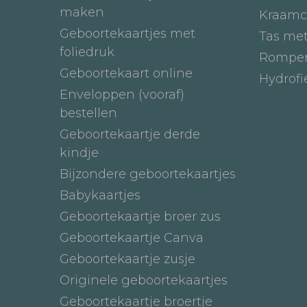
maken
Kraamc
Geboortekaartjes met
Tas me
foliedruk
Romper
Geboortekaart online
Hydrof
Enveloppen (vooraf)
bestellen
Geboortekaartje derde
kindje
Bijzondere geboortekaartjes
Babykaartjes
Geboortekaartje broer zus
Geboortekaartje Canva
Geboortekaartje zusje
Originele geboortekaartjes
Geboortekaartje broertje