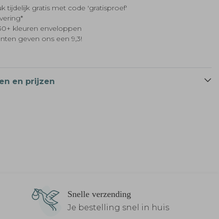
k tijdelijk gratis met code 'gratisproef'
evering*
t 30+ kleuren enveloppen
anten geven ons een 9,3!
en en prijzen
Snelle verzending
Je bestelling snel in huis