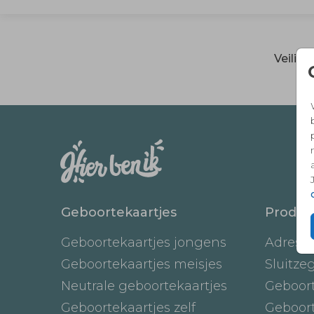
Veilig
Geboortekaartjes
Produc
Geboortekaartjes jongens
Adresst
Geboortekaartjes meisjes
Sluitze
Neutrale geboortekaartjes
Geboor
Geboortekaartjes zelf
Geboor