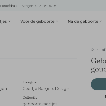
s
proefdruk
Vragen? 085 - 130 57 16
tjes
Voor de geboorte
Na de geboorte
Foli
Gebo
goud
Designer
ngen
Geertje Burgers Design
Collectie
geboortekaartjes