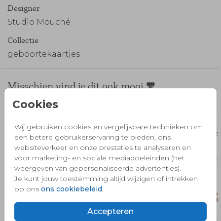
Designer
Studio Mouché
Collectie
geboortekaartjes
Misschien vind je dit ook mooi 🧡
Cookies
Wij gebruiken cookies en vergelijkbare technieken om
een betere gebruikerservaring te bieden, ons
websiteverkeer en onze prestaties te analyseren en
voor marketing- en sociale mediadoeleinden (het
weergeven van gepersonaliseerde advertenties).
Je kunt jouw toestemming altijd wijzigen of intrekken
op ons
ons cookiebeleid
.
Accepteren