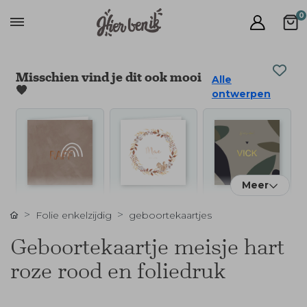
0
Misschien vind je dit ook mooi
Alle
🧡
ontwerpen
Meer
Folie enkelzijdig
geboortekaartjes
Geboortekaartje meisje hart
roze rood en foliedruk