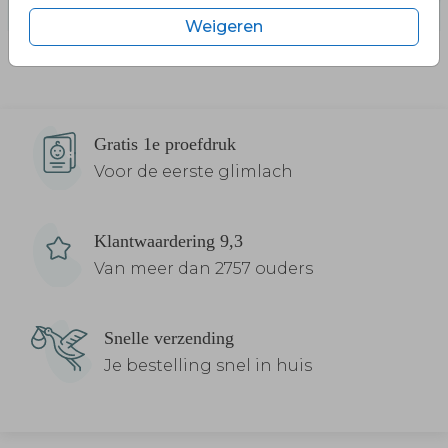
Weigeren
Gratis 1e proefdruk
Voor de eerste glimlach
Klantwaardering 9,3
Van meer dan 2757 ouders
Snelle verzending
Je bestelling snel in huis