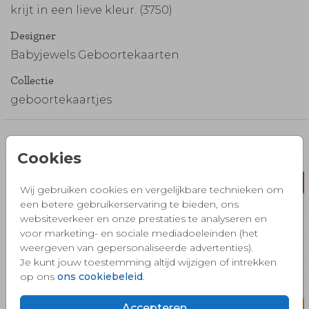
krijt in een lieve kleur. (3750)
Designer
Babyjewels Geboortekaarten
Collectie
geboortekaartjes
Misschien vind je dit ook mooi 🧡
Cookies
Wij gebruiken cookies en vergelijkbare technieken om
een betere gebruikerservaring te bieden, ons
websiteverkeer en onze prestaties te analyseren en
voor marketing- en sociale mediadoeleinden (het
weergeven van gepersonaliseerde advertenties).
Je kunt jouw toestemming altijd wijzigen of intrekken
op ons
ons cookiebeleid
.
Accepteren