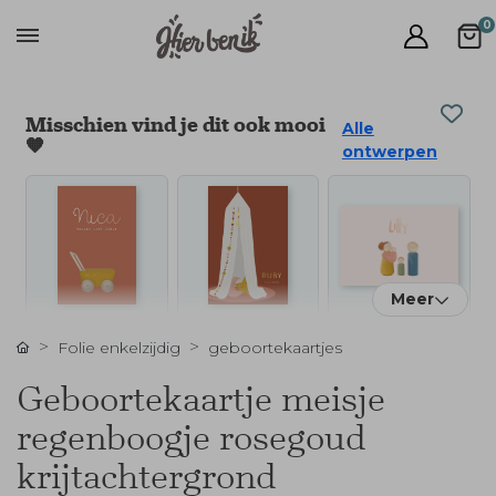
0
Misschien vind je dit ook mooi
Alle
🧡
ontwerpen
Meer
Folie enkelzijdig
geboortekaartjes
Geboortekaartje meisje
regenboogje rosegoud
krijtachtergrond