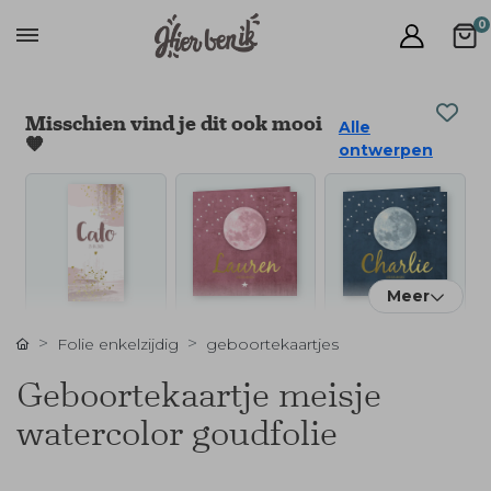
0
Misschien vind je dit ook mooi
Alle
🧡
ontwerpen
Meer
Folie enkelzijdig
geboortekaartjes
Geboortekaartje meisje
watercolor goudfolie