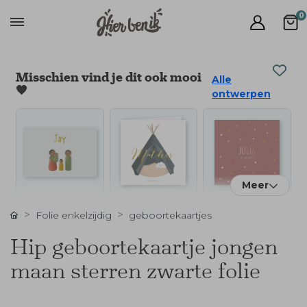
0
Misschien vind je dit ook mooi
Alle
🧡
ontwerpen
Meer
Folie enkelzijdig
geboortekaartjes
Hip geboortekaartje jongen
maan sterren zwarte folie