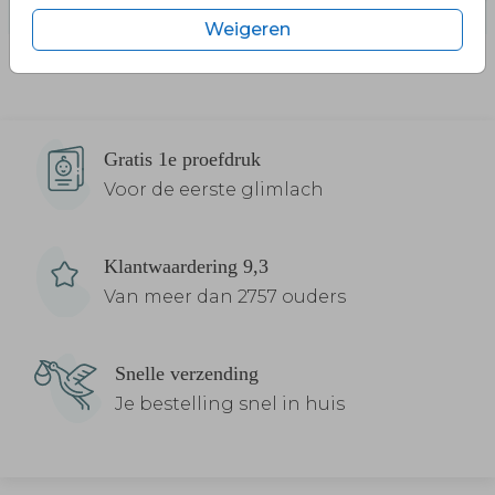
Weigeren
Gratis 1e proefdruk
Voor de eerste glimlach
Klantwaardering 9,3
Van meer dan 2757 ouders
Snelle verzending
Je bestelling snel in huis