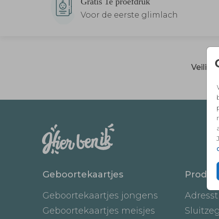
Gratis 1e proefdruk
Voor de eerste glimlach
Veilig
Geboortekaartjes
Produc
Geboortekaartjes jongens
Adresst
Geboortekaartjes meisjes
Sluitze