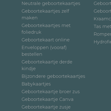
Neutrale geboortekaartjes
Geboor
Geboortekaartjes zelf
Geboor
maken
Kraamc
Geboortekaartjes met
Tas me
foliedruk
Romper
Geboortekaart online
Hydrof
Enveloppen (vooraf)
bestellen
Geboortekaartje derde
kindje
Bijzondere geboortekaartjes
Babykaartjes
Geboortekaartje broer zus
Geboortekaartje Canva
Geboortekaartje zusje