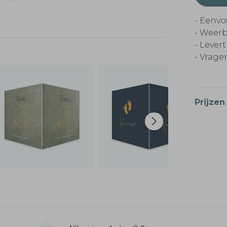
Volg
- Eenvo
Klik
- Weerb
t een
- Lever
niet
- Vragen
Prijzen