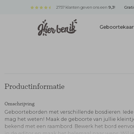
2757 klanten geven ons een
9,3!
Grati
Geboortekaar
Productinformatie
Omschrijving
Geboorteborden met verschillende bosdieren. Ied
mag het weten! Maak de geboorte van jullie kleintj
bekend met een raambord. Bewerk het bord eenvo
in de editor en maak het helemaal naar wens. Wil j