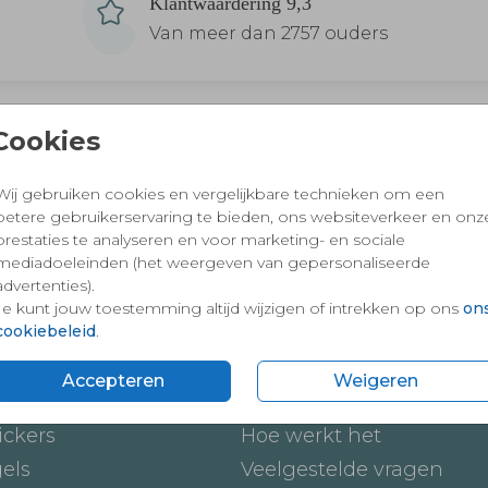
Klantwaardering 9,3
Van meer dan 2757 ouders
Cookies
 en vertrouwd winkelen en betalen
Wij gebruiken cookies en vergelijkbare technieken om een
betere gebruikerservaring te bieden, ons websiteverkeer en onz
prestaties te analyseren en voor marketing- en sociale
mediadoeleinden (het weergeven van gepersonaliseerde
advertenties).
Je kunt jouw toestemming altijd wijzigen of intrekken op ons
on
cookiebeleid
.
Accepteren
Weigeren
ten
Onze service
ickers
Hoe werkt het
gels
Veelgestelde vragen