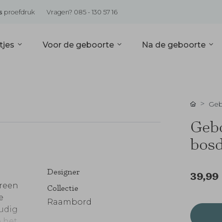
s
proefdruk
Vragen? 085 - 130 57 16
tjes
Voor de geboorte
Na de geboorte
Geb
Gebo
bosd
Designer
39,99
ereen
Collectie
e
Raambord
udig
e het