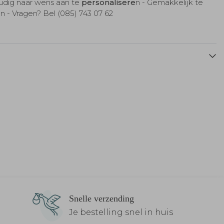
udig naar wens aan te
personalisere
n - Gemakkelijk te
 - Vragen? Bel (085) 743 07 62
RAAMSTICKER
RAAMSTICKER
R
Snelle verzending
Je bestelling snel in huis