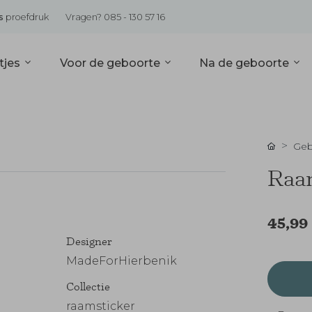
s
proefdruk
Vragen? 085 - 130 57 16
tjes
Voor de geboorte
Na de geboorte
Geb
Raam
45,99
Designer
MadeForHierbenik
Collectie
raamsticker