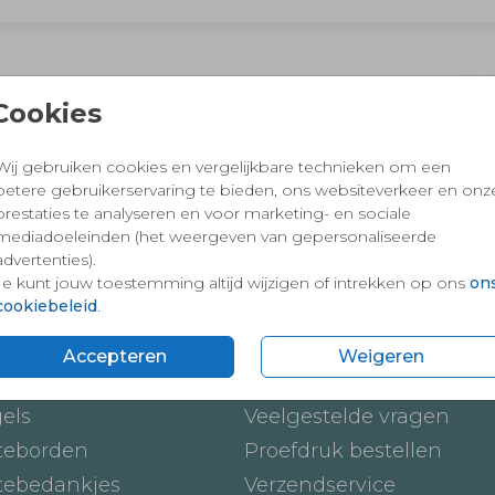
 en vertrouwd winkelen en betalen
Cookies
Wij gebruiken cookies en vergelijkbare technieken om een
betere gebruikerservaring te bieden, ons websiteverkeer en onz
prestaties te analyseren en voor marketing- en sociale
mediadoeleinden (het weergeven van gepersonaliseerde
advertenties).
Je kunt jouw toestemming altijd wijzigen of intrekken op ons
on
cookiebeleid
.
ten
Onze service
Accepteren
Weigeren
ickers
Hoe werkt het
gels
Veelgestelde vragen
teborden
Proefdruk bestellen
tebedankjes
Verzendservice