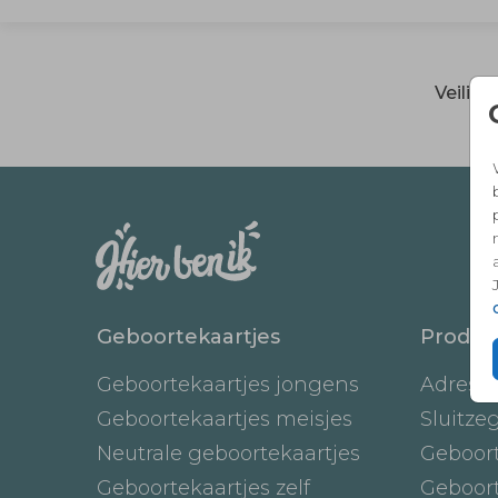
Veilig
Geboortekaartjes
Produc
Geboortekaartjes jongens
Adresst
Geboortekaartjes meisjes
Sluitze
Neutrale geboortekaartjes
Geboor
Geboortekaartjes zelf
Geboor