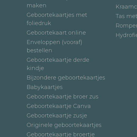
maken
Kraamc
Geboortekaartjes met
Tas me
foliedruk
Romper
Geboortekaart online
Hydrof
Enveloppen (vooraf)
bestellen
Geboortekaartje derde
kindje
Bijzondere geboortekaartjes
Babykaartjes
Geboortekaartje broer zus
Geboortekaartje Canva
Geboortekaartje zusje
Originele geboortekaartjes
Geboortekaartje broertje