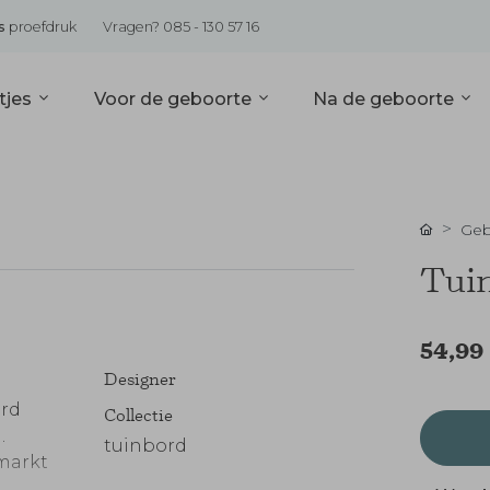
s
proefdruk
Vragen? 085 - 130 57 16
tjes
Voor de geboorte
Na de geboorte
Geb
Tuin
54,99
Designer
ord
Collectie
.
tuinbord
markt