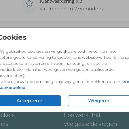
Klantwaardering 9,3
Van meer dan 2757 ouders
Cookies
 en vertrouwd winkelen en betalen
Wij gebruiken cookies en vergelijkbare technieken om een
betere gebruikerservaring te bieden, ons websiteverkeer en onz
prestaties te analyseren en voor marketing- en sociale
mediadoeleinden (het weergeven van gepersonaliseerde
advertenties).
Je kunt jouw toestemming altijd wijzigen of intrekken op ons
on
cookiebeleid
.
Accepteren
Weigeren
ten
Onze service
ickers
Hoe werkt het
gels
Veelgestelde vragen