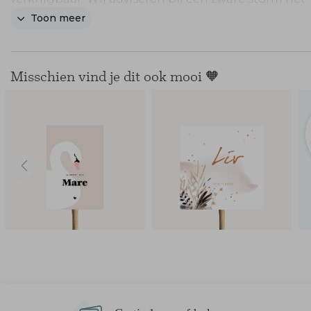
geboortebord even binnen te zetten.
Toon meer
Misschien vind je dit ook mooi 🧡