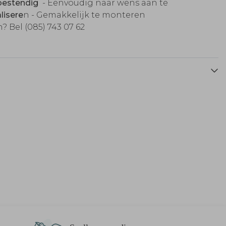
estendig
- Eenvoudig naar wens aan te
lisere
n - Gemakkelijk te monteren
? Bel (085) 743 07 62