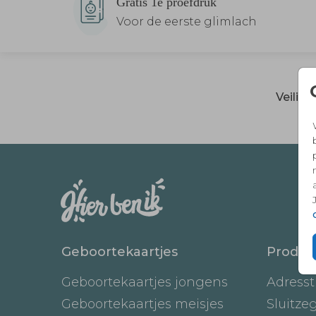
Gratis 1e proefdruk
Voor de eerste glimlach
Veilig
Geboortekaartjes
Produc
Geboortekaartjes jongens
Adresst
Geboortekaartjes meisjes
Sluitze