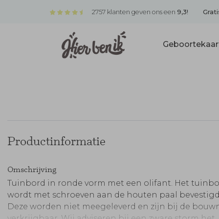
2757 klanten geven ons een
9,3!
Grati
Geboortekaar
Productinformatie
Omschrijving
Tuinbord in ronde vorm met een olifant. Het tuinb
wordt met schroeven aan de houten paal bevestigd
Deze worden niet meegeleverd en zijn bij de bouw
verkrijgbaar. Wij adviseren bij een zware storm het