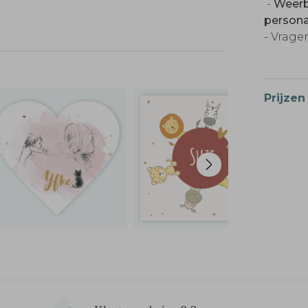
-
Weerb
persona
- Vragen
Prijzen