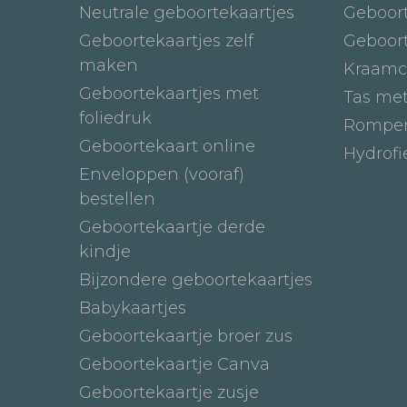
Neutrale geboortekaartjes
Geboor
Geboortekaartjes zelf
Geboor
maken
Kraamc
Geboortekaartjes met
Tas me
foliedruk
Romper
Geboortekaart online
Hydrof
Enveloppen (vooraf)
bestellen
Geboortekaartje derde
kindje
Bijzondere geboortekaartjes
Babykaartjes
Geboortekaartje broer zus
Geboortekaartje Canva
Geboortekaartje zusje