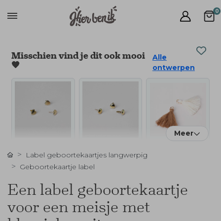
0
Misschien vind je dit ook mooi
Alle
🧡
ontwerpen
Meer
Label geboortekaartjes langwerpig
Geboortekaartje label
Een label geboortekaartje
voor een meisje met