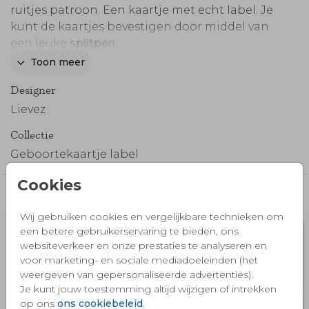
ruitjes patroon. Een kaartje met echt label. Je
kunt de kaartjes bevestigen door middel van
een leuke
splitpen.
Toon meer
Of kies een ander item uit onze hippe collectie
bevestigingsmaterialen en versieringen
, zoals
Designer
een velvet-lintje of een stoer touwtje en bestel
Lievez
het gewenste bevestigingsmateriaal los bij de
Collectie
kaart.
Thuis kun je de geboortekaartjes hiermee
Geboortekaartje label
eenvoudig in elkaar zetten.
Cookies
Misschien vind je dit ook mooi 🧡
Bijzonderheden:
De daadwerkelijke maat van het kaartje is 11x17
Wij gebruiken cookies en vergelijkbare technieken om
cm
een betere gebruikerservaring te bieden, ons
websiteverkeer en onze prestaties te analyseren en
Langere verzendtijd:
voor marketing- en sociale mediadoeleinden (het
Voor 18:00 uur besteld, volgende werkdag
weergeven van gepersonaliseerde advertenties).
verzonden
Je kunt jouw toestemming altijd wijzigen of intrekken
op ons
ons cookiebeleid
.