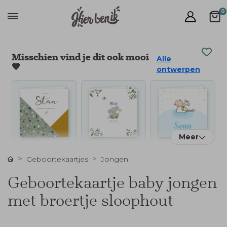
0
Misschien vind je dit ook mooi
Alle
🧡
ontwerpen
Meer
Geboortekaartjes
Jongen
Geboortekaartje baby jongen
met broertje sloophout