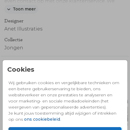
even contact op met onze klantenservice. We
helpen je graag! (167)
Toon meer
Designer
Anet Illustraties
Collectie
Jongen
Misschien vind je dit ook mooi 🧡
Cookies
Wij gebruiken cookies en vergelijkbare technieken om
een betere gebruikerservaring te bieden, ons
websiteverkeer en onze prestaties te analyseren en
voor marketing- en sociale mediadoeleinden (het
weergeven van gepersonaliseerde advertenties).
Je kunt jouw toestemming altijd wijzigen of intrekken
op ons
ons cookiebeleid
.