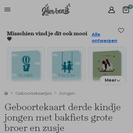
0
Misschien vind je dit ook mooi
Alle
🧡
ontwerpen
Meer
Geboortekaartjes
Jongen
Geboortekaart derde kindje
jongen met bakfiets grote
broer en zusje