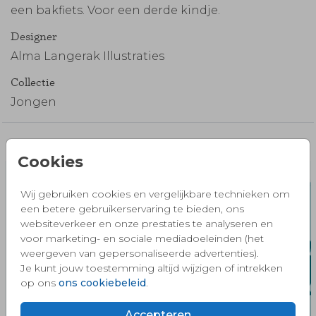
een bakfiets. Voor een derde kindje.
Designer
Alma Langerak Illustraties
Collectie
Jongen
Misschien vind je dit ook mooi 🧡
Cookies
Wij gebruiken cookies en vergelijkbare technieken om
een betere gebruikerservaring te bieden, ons
websiteverkeer en onze prestaties te analyseren en
voor marketing- en sociale mediadoeleinden (het
weergeven van gepersonaliseerde advertenties).
Je kunt jouw toestemming altijd wijzigen of intrekken
op ons
ons cookiebeleid
.
Accepteren