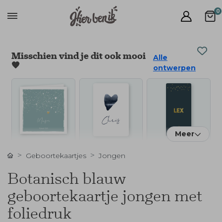
0
Misschien vind je dit ook mooi
Alle
🧡
ontwerpen
Meer
Geboortekaartjes
Jongen
Botanisch blauw
geboortekaartje jongen met
foliedruk