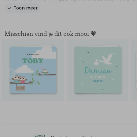
kinderwagen duwt? Kijk bij de poppetjes in de edit
Toon meer
geef ons een belletje.
Misschien vind je dit ook mooi 🧡