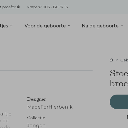
s
proefdruk
Vragen? 085 - 130 57 16
tjes
Voor de geboorte
Na de geboorte
Geb
Stoe
broe
Designer
MadeForHierbenik
artje
Collectie
n de
Jongen
e de