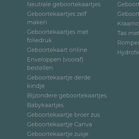
Neutrale geboortekaartjes
Geboor
Geboortekaartjes zelf
Geboor
maken
Kraamc
Geboortekaartjes met
Tas me
foliedruk
Romper
Geboortekaart online
Hydrof
Enveloppen (vooraf)
bestellen
Geboortekaartje derde
kindje
Bijzondere geboortekaartjes
Babykaartjes
Geboortekaartje broer zus
Geboortekaartje Canva
Geboortekaartje zusje