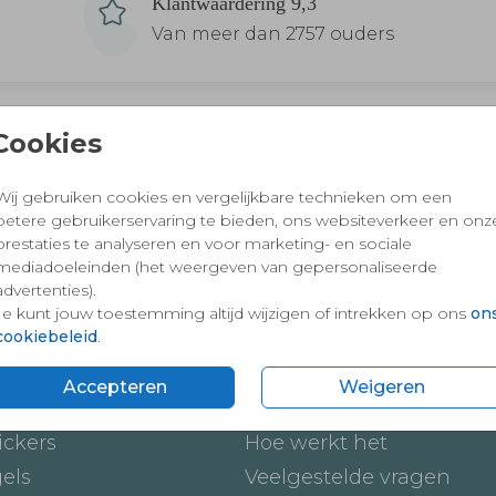
Klantwaardering 9,3
Van meer dan 2757 ouders
Cookies
 en vertrouwd winkelen en betalen
Wij gebruiken cookies en vergelijkbare technieken om een
betere gebruikerservaring te bieden, ons websiteverkeer en onz
prestaties te analyseren en voor marketing- en sociale
mediadoeleinden (het weergeven van gepersonaliseerde
advertenties).
Je kunt jouw toestemming altijd wijzigen of intrekken op ons
on
cookiebeleid
.
Accepteren
Weigeren
ten
Onze service
ickers
Hoe werkt het
gels
Veelgestelde vragen