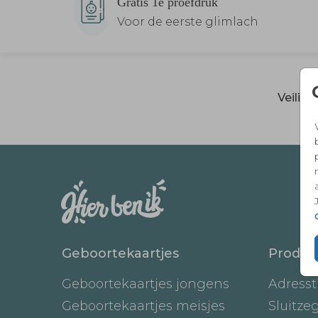
Gratis 1e proefdruk
Voor de eerste glimlach
Veilig
Geboortekaartjes
Produc
Geboortekaartjes jongens
Adresst
Geboortekaartjes meisjes
Sluitze