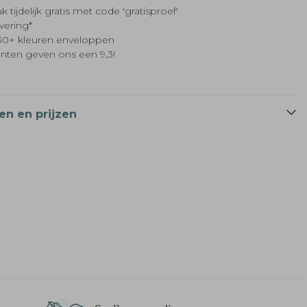
k tijdelijk gratis met code 'gratisproef'
evering*
t 30+ kleuren enveloppen
anten geven ons een 9,3!
en en prijzen