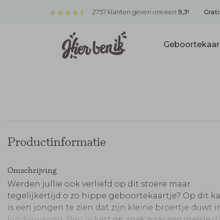
2757 klanten geven ons een
9,3!
Grati
Geboortekaar
Productinformatie
Omschrijving
Werden jullie ook verliefd op dit stoere maar
tegelijkertijd o zo hippe geboortekaartje? Op dit ka
is een jongen te zien dat zijn kleine broertje duwt i
kinderwagen. Ben je
juist op zoek naar een meisje
di