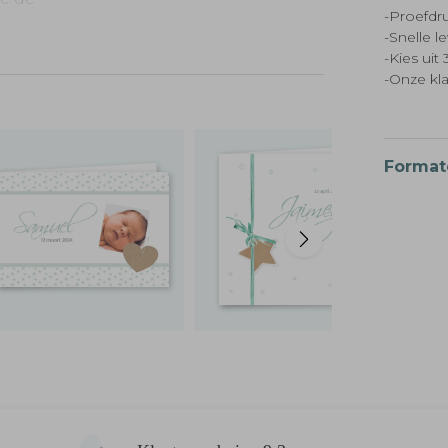
-Proefdru
or of
-Snelle l
-Kies ui
-Onze kl
Format