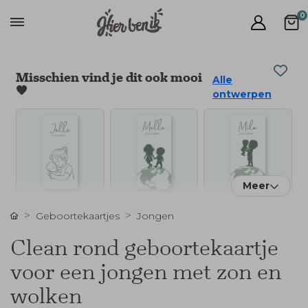
0
Misschien vind je dit ook mooi
Alle
🧡
ontwerpen
Meer
Geboortekaartjes
Jongen
Clean rond geboortekaartje
voor een jongen met zon en
wolken