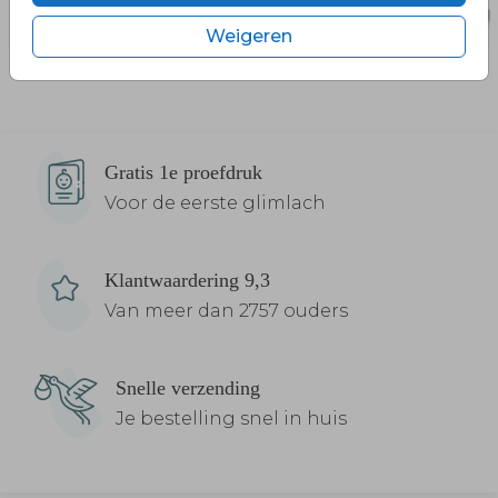
Weigeren
Gratis 1e proefdruk
Voor de eerste glimlach
Klantwaardering 9,3
Van meer dan 2757 ouders
Snelle verzending
Je bestelling snel in huis