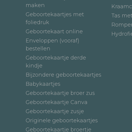
maken
Kraamc
Geboortekaartjes met
Tas me
foliedruk
Romper
Geboortekaart online
Hydrof
Enveloppen (vooraf)
bestellen
Geboortekaartje derde
kindje
Bijzondere geboortekaartjes
Babykaartjes
Geboortekaartje broer zus
Geboortekaartje Canva
Geboortekaartje zusje
Originele geboortekaartjes
Geboortekaartje broertje