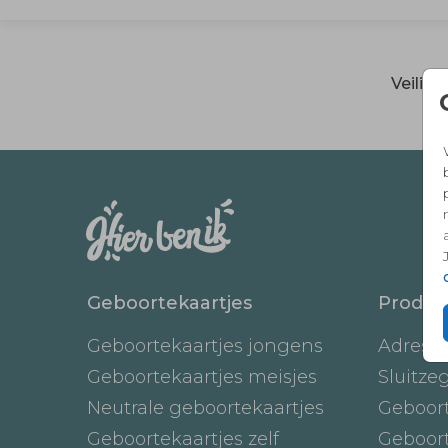
Veilig
Geboortekaartjes
Produc
Geboortekaartjes jongens
Adresst
Geboortekaartjes meisjes
Sluitze
Neutrale geboortekaartjes
Geboor
Geboortekaartjes zelf
Geboor