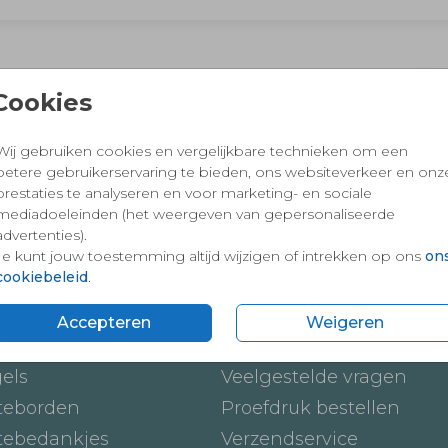
 en vertrouwd winkelen en betalen
Cookies
Wij gebruiken cookies en vergelijkbare technieken om een
betere gebruikerservaring te bieden, ons websiteverkeer en onz
prestaties te analyseren en voor marketing- en sociale
mediadoeleinden (het weergeven van gepersonaliseerde
advertenties).
Je kunt jouw toestemming altijd wijzigen of intrekken op ons
on
cookiebeleid
.
ten
Onze service
Accepteren
Weigeren
ickers
Hoe werkt het
gels
Veelgestelde vragen
teborden
Proefdruk bestellen
tebedankjes
Verzendservice