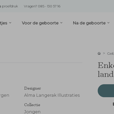
s
proefdruk
Vragen? 085 - 130 57 16
tjes
Voor de geboorte
Na de geboorte
Geb
Enke
land
Designer
rgen
Alma Langerak Illustraties
Collectie
Jongen