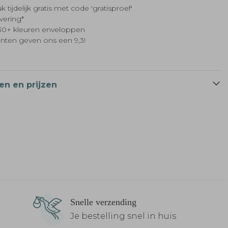
k tijdelijk gratis met code 'gratisproef'
evering*
t 30+ kleuren enveloppen
anten geven ons een 9,3!
en en prijzen
Snelle verzending
Je bestelling snel in huis