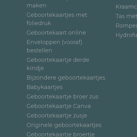
maken
Kraamc
Geboortekaartjes met
Tas me
foliedruk
Romper
Geboortekaart online
Hydrof
Enveloppen (vooraf)
bestellen
Geboortekaartje derde
kindje
Bijzondere geboortekaartjes
Babykaartjes
Geboortekaartje broer zus
Geboortekaartje Canva
Geboortekaartje zusje
Originele geboortekaartjes
Geboortekaartje broertje