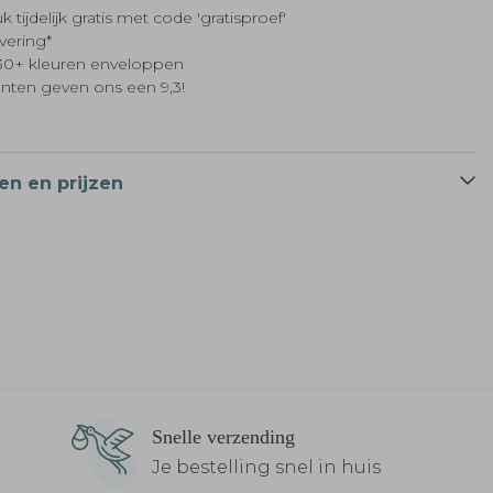
k tijdelijk gratis met code 'gratisproef'
evering*
t 30+ kleuren enveloppen
anten geven ons een 9,3!
en en prijzen
Snelle verzending
Je bestelling snel in huis