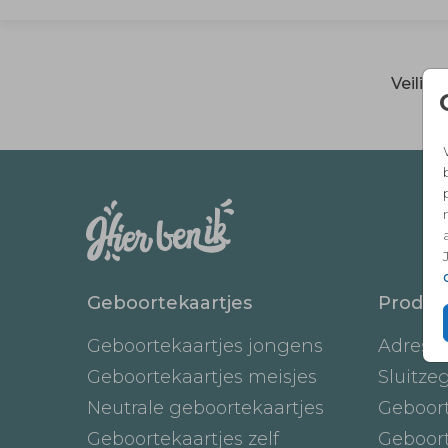
Veilig
Geboortekaartjes
Produc
Geboortekaartjes jongens
Adresst
Geboortekaartjes meisjes
Sluitze
Neutrale geboortekaartjes
Geboor
Geboortekaartjes zelf
Geboor