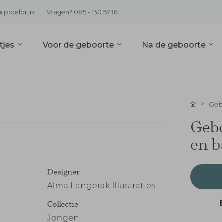
s
proefdruk
Vragen? 085 - 130 57 16
tjes
Voor de geboorte
Na de geboorte
Geb
Gebo
en b
Designer
Alma Langerak Illustraties
Collectie
Jongen