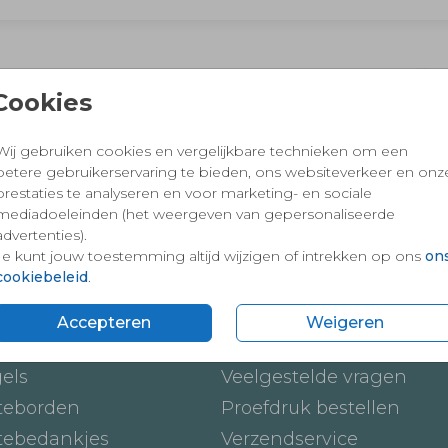
 en vertrouwd winkelen en betalen
Cookies
Wij gebruiken cookies en vergelijkbare technieken om een
betere gebruikerservaring te bieden, ons websiteverkeer en onz
prestaties te analyseren en voor marketing- en sociale
mediadoeleinden (het weergeven van gepersonaliseerde
advertenties).
Je kunt jouw toestemming altijd wijzigen of intrekken op ons
on
cookiebeleid
.
ten
Onze service
Accepteren
Weigeren
ickers
Hoe werkt het
gels
Veelgestelde vragen
teborden
Proefdruk bestellen
tebedankjes
Verzendservice