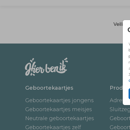
Veilig
Geboortekaartjes
Produc
Geboortekaartjes jongens
Adresst
Geboortekaartjes meisjes
Sluitze
Neutrale geboortekaartjes
Geboor
Geboortekaartjes zelf
Geboor