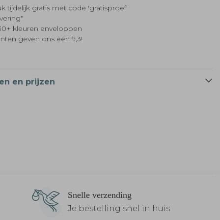
k tijdelijk gratis met code 'gratisproef'
evering*
t 30+ kleuren enveloppen
anten geven ons een 9,3!
en en prijzen
Snelle verzending
Je bestelling snel in huis