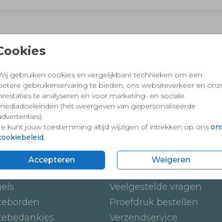
 en vertrouwd winkelen en betalen
Cookies
Wij gebruiken cookies en vergelijkbare technieken om een
betere gebruikerservaring te bieden, ons websiteverkeer en onz
prestaties te analyseren en voor marketing- en sociale
mediadoeleinden (het weergeven van gepersonaliseerde
advertenties).
Je kunt jouw toestemming altijd wijzigen of intrekken op ons
on
cookiebeleid
.
ten
Onze service
Accepteren
Weigeren
ickers
Hoe werkt het
gels
Veelgestelde vragen
teborden
Proefdruk bestellen
tebedankjes
Verzendservice