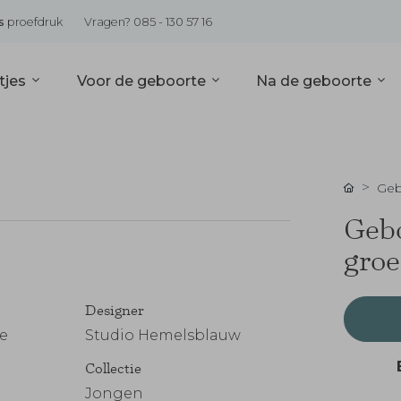
s
proefdruk
Vragen? 085 - 130 57 16
tjes
Voor de geboorte
Na de geboorte
Geb
Gebo
groe
Designer
e
Studio Hemelsblauw
Collectie
Jongen