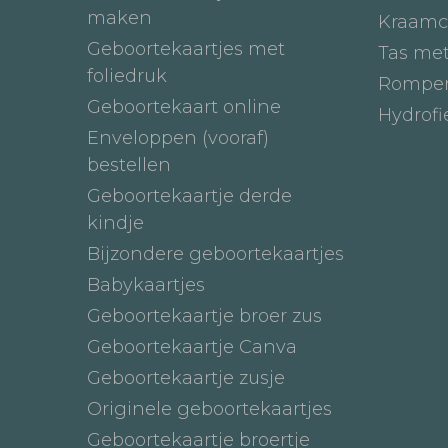
maken
Kraamc
Geboortekaartjes met
Tas me
foliedruk
Romper
Geboortekaart online
Hydrof
Enveloppen (vooraf)
bestellen
Geboortekaartje derde
kindje
Bijzondere geboortekaartjes
Babykaartjes
Geboortekaartje broer zus
Geboortekaartje Canva
Geboortekaartje zusje
Originele geboortekaartjes
Geboortekaartje broertje