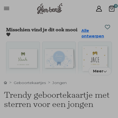
0
Misschien vind je dit ook mooi
Alle
🧡
ontwerpen
Meer
Geboortekaartjes
Jongen
Trendy geboortekaartje met
sterren voor een jongen