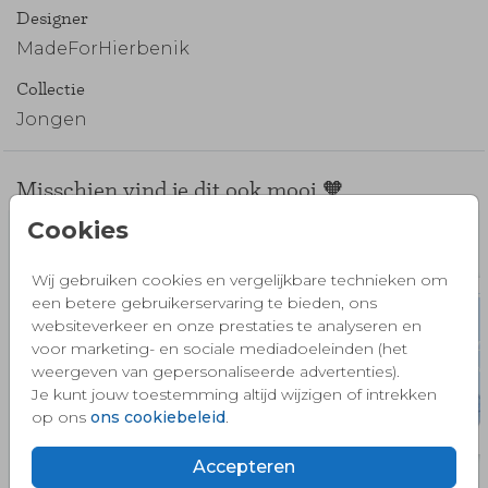
Designer
MadeForHierbenik
Collectie
Jongen
Misschien vind je dit ook mooi 🧡
Cookies
Wij gebruiken cookies en vergelijkbare technieken om
een betere gebruikerservaring te bieden, ons
websiteverkeer en onze prestaties te analyseren en
voor marketing- en sociale mediadoeleinden (het
weergeven van gepersonaliseerde advertenties).
Je kunt jouw toestemming altijd wijzigen of intrekken
op ons
ons cookiebeleid
.
Accepteren