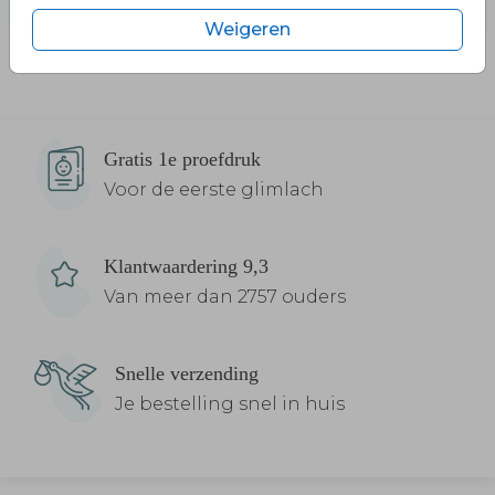
Weigeren
Gratis 1e proefdruk
Voor de eerste glimlach
Klantwaardering 9,3
Van meer dan 2757 ouders
Snelle verzending
Je bestelling snel in huis