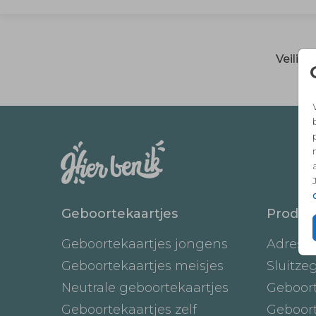
Veilig
Geboortekaartjes
Produc
Geboortekaartjes jongens
Adresst
Geboortekaartjes meisjes
Sluitze
Neutrale geboortekaartjes
Geboor
Geboortekaartjes zelf
Geboor