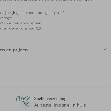
k tijdelijk gratis met code 'gratisproef'
evering*
t 30+ kleuren enveloppen
anten geven ons een 9,3!
en en prijzen
Snelle verzending
Je bestelling snel in huis