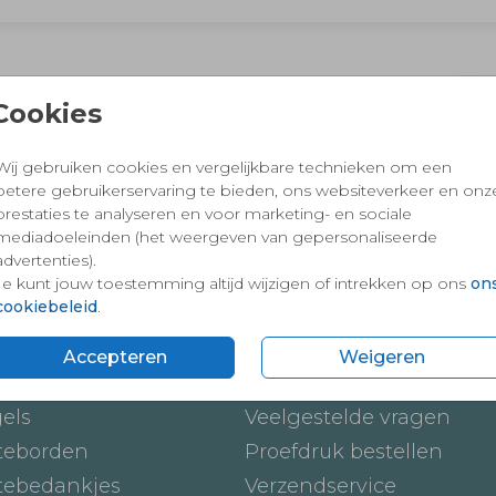
 en vertrouwd winkelen en betalen
Cookies
Wij gebruiken cookies en vergelijkbare technieken om een
betere gebruikerservaring te bieden, ons websiteverkeer en onz
prestaties te analyseren en voor marketing- en sociale
mediadoeleinden (het weergeven van gepersonaliseerde
advertenties).
Je kunt jouw toestemming altijd wijzigen of intrekken op ons
on
cookiebeleid
.
ten
Onze service
Accepteren
Weigeren
ickers
Hoe werkt het
gels
Veelgestelde vragen
teborden
Proefdruk bestellen
tebedankjes
Verzendservice