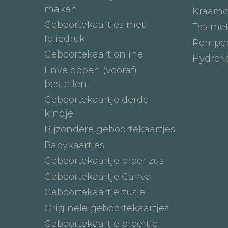
maken
Kraamc
Geboortekaartjes met
Tas me
foliedruk
Romper
Geboortekaart online
Hydrof
Enveloppen (vooraf)
bestellen
Geboortekaartje derde
kindje
Bijzondere geboortekaartjes
Babykaartjes
Geboortekaartje broer zus
Geboortekaartje Canva
Geboortekaartje zusje
Originele geboortekaartjes
Geboortekaartje broertje