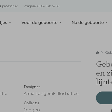
s
proefdruk
Vragen? 085 - 130 57 16
tjes
Voor de geboorte
Na de geboorte
Geb
Gebo
en z
lijn
Designer
atie
Alma Langerak Illustraties
Collectie
Jongen