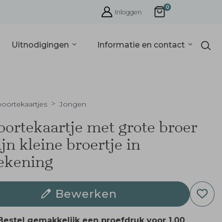
0
Inloggen
Uitnodigingen
Informatie en contact
oortekaartjes
Jongen
ortekaartje met grote broer
ijn kleine broertje in
tekening
Bewerken
Bestel gemakkelijk een proefdruk voor
1,00