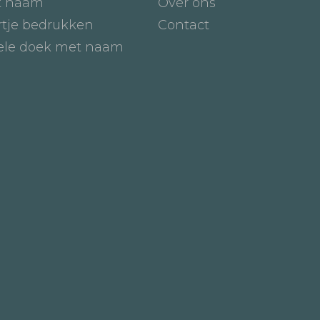
t naam
Over ons
tje bedrukken
Contact
iele doek met naam