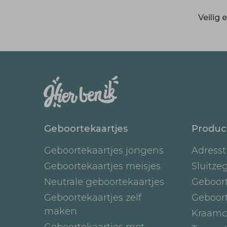
Veilig
Geboortekaartjes
Produc
Geboortekaartjes jongens
Adresst
Geboortekaartjes meisjes
Sluitze
Neutrale geboortekaartjes
Geboor
Geboortekaartjes zelf
Geboor
maken
Kraamc
Geboortekaartjes met