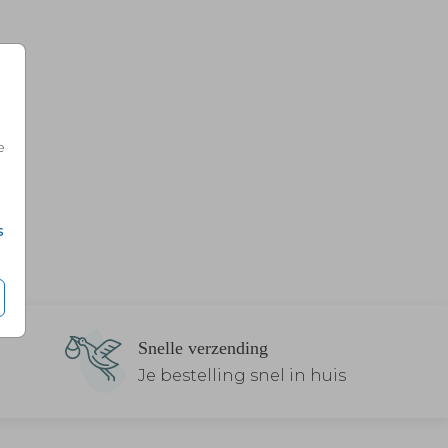
e
s
Snelle verzending
Je bestelling snel in huis