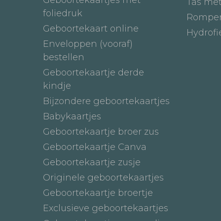
Tas me
foliedruk
Romper
Geboortekaart online
Hydrof
Enveloppen (vooraf)
bestellen
Geboortekaartje derde
kindje
Bijzondere geboortekaartjes
Babykaartjes
Geboortekaartje broer zus
Geboortekaartje Canva
Geboortekaartje zusje
Originele geboortekaartjes
Geboortekaartje broertje
Exclusieve geboortekaartjes