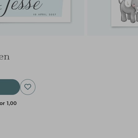
een
oor
1,00