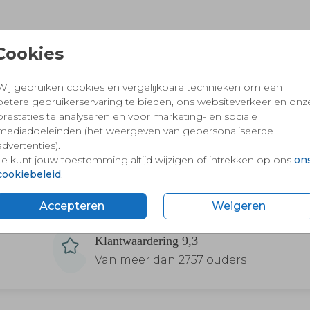
Cookies
Wij gebruiken cookies en vergelijkbare technieken om een
betere gebruikerservaring te bieden, ons websiteverkeer en onz
prestaties te analyseren en voor marketing- en sociale
mediadoeleinden (het weergeven van gepersonaliseerde
advertenties).
Je kunt jouw toestemming altijd wijzigen of intrekken op ons
on
cookiebeleid
.
Accepteren
Weigeren
Klantwaardering 9,3
Van meer dan 2757 ouders