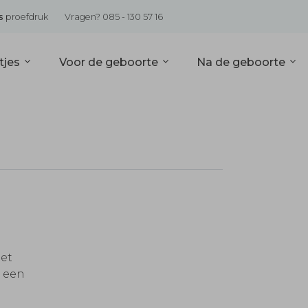
s
proefdruk
Vragen? 085 - 130 57 16
tjes
Voor de geboorte
Na de geboorte
et
p een