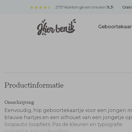
2757 klanten geven ons een
9,3!
Grati
Geboortekaar
Productinformatie
Omschrijving
Eenvoudig, hip geboortekaartje voor een jongen m
blauwe hartjes en een silhouet van een jongetje o
loopauto loopfiets. Pas de kleuren en typografie
makkelijk aan in de editor.