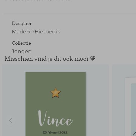
Maak je bestelling compleet:
Designer
MadeForHierbenik
Collectie
Jongen
Misschien vind je dit ook mooi 🧡
Enveloppen
Sluitzegels
Verzendse
vooraf