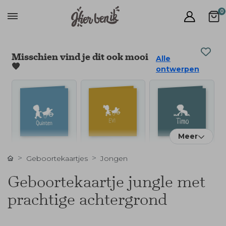
0
Misschien vind je dit ook mooi
Alle
🧡
ontwerpen
Meer
Geboortekaartjes
Jongen
Geboortekaartje jungle met
prachtige achtergrond