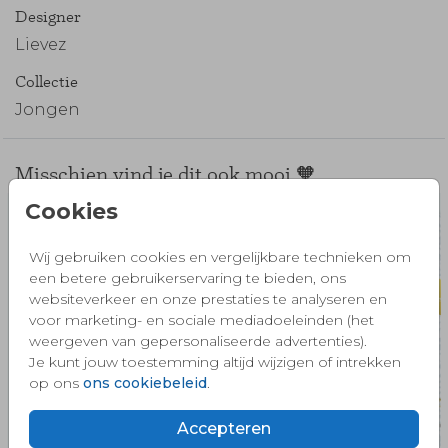
Designer
Lievez
Collectie
Jongen
Misschien vind je dit ook mooi 🧡
Cookies
Wij gebruiken cookies en vergelijkbare technieken om
een betere gebruikerservaring te bieden, ons
websiteverkeer en onze prestaties te analyseren en
voor marketing- en sociale mediadoeleinden (het
weergeven van gepersonaliseerde advertenties).
Je kunt jouw toestemming altijd wijzigen of intrekken
op ons
ons cookiebeleid
.
Accepteren