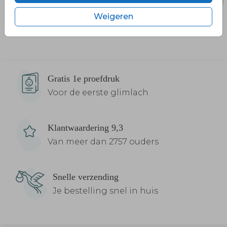
Weigeren
Gratis 1e proefdruk
Voor de eerste glimlach
Klantwaardering 9,3
Van meer dan 2757 ouders
Snelle verzending
Je bestelling snel in huis