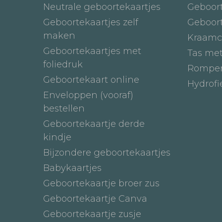
Neutrale geboortekaartjes
Geboor
Geboortekaartjes zelf
Geboor
maken
Kraamc
Geboortekaartjes met
Tas me
foliedruk
Romper
Geboortekaart online
Hydrof
Enveloppen (vooraf)
bestellen
Geboortekaartje derde
kindje
Bijzondere geboortekaartjes
Babykaartjes
Geboortekaartje broer zus
Geboortekaartje Canva
Geboortekaartje zusje