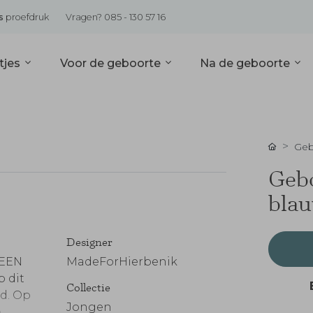
s
proefdruk
Vragen? 085 - 130 57 16
tjes
Voor de geboorte
Na de geboorte
Geb
Gebo
blau
Designer
GEEN
MadeForHierbenik
 dit
Collectie
ld. Op
Jongen
e