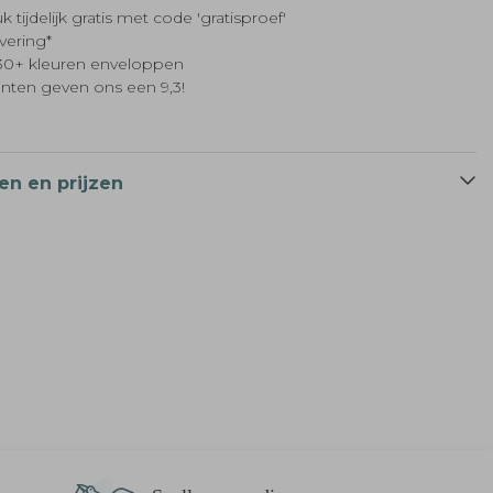
k tijdelijk gratis met code 'gratisproef'
evering*
t 30+ kleuren enveloppen
anten geven ons een 9,3!
en en prijzen