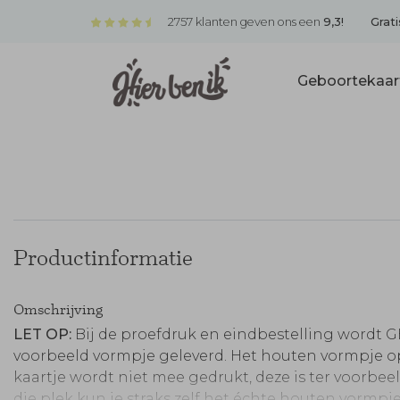
2757 klanten geven ons een
9,3!
Grati
Geboortekaar
Productinformatie
Omschrijving
LET OP:
Bij de proefdruk en eindbestelling wordt 
voorbeeld vormpje geleverd. Het houten vormpje op
kaartje wordt niet mee gedrukt, deze is ter voorbee
die plek kun je straks zelf het échte houten vormpj