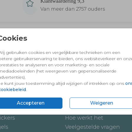
Klantwaardering 9,3
Van meer dan 2757 ouders
Cookies
 en vertrouwd winkelen en betalen
Wij gebruiken cookies en vergelijkbare technieken om een
betere gebruikerservaring te bieden, ons websiteverkeer en onz
prestaties te analyseren en voor marketing- en sociale
mediadoeleinden (het weergeven van gepersonaliseerde
advertenties).
Je kunt jouw toestemming altijd wijzigen of intrekken op ons
on
cookiebeleid
.
Accepteren
Weigeren
ten
Onze service
ickers
Hoe werkt het
gels
Veelgestelde vragen