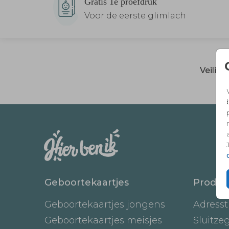
Gratis 1e proefdruk
Voor de eerste glimlach
Veilig
Geboortekaartjes
Produc
Geboortekaartjes jongens
Adresst
Geboortekaartjes meisjes
Sluitze