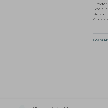
-Proefdru
llen.
-Snelle l
t een
-Kies ui
 extra
-Onze kl
Format